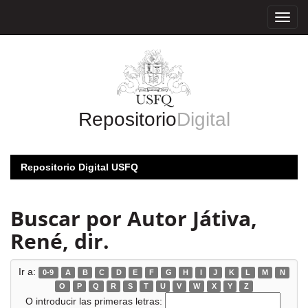
Skip
navigation
Repositorio
Digital
Repositorio Digital USFQ
Buscar por Autor Játiva,
René, dir.
Ir a:
0-9
A
B
C
D
E
F
G
H
I
J
K
L
M
N
O
P
Q
R
S
T
U
V
W
X
Y
Z
O introducir las primeras letras: