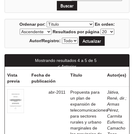
Ordenar por:
En orden:
Resultados por página
Autor/Registro:
Mostrando resultados 4 a 5 de 5
< Anterior
Vista
Fecha de
Título
Autor(es)
previa
publicación
abr-2011
Propuesta para
Játiva,
un plan de
René, dir.
;
expansión de
Armas
telecomunicaciones
Pérez,
para sectores
Carmita
rurales y urbano
Eufemia
;
marginales de
Camacho