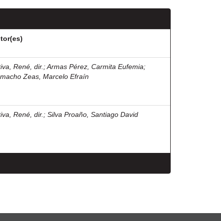
tor(es)
iva, René, dir.
;
Armas Pérez, Carmita Eufemia
;
macho Zeas, Marcelo Efraín
iva, René, dir.
;
Silva Proaño, Santiago David