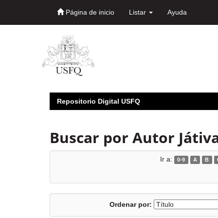
Página de inicio
Listar
Ayuda
Skip
navigation
Repositorio Digital USFQ
Buscar por Autor Játiva
Ir a:
0-9
A
B
Ordenar por: