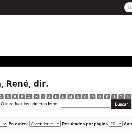
, René, dir.
C
D
E
F
G
H
I
J
K
L
M
N
O
P
Q
R
S
T
U
O introducir las primeras letras:
En orden:
Resultados por página
Auto