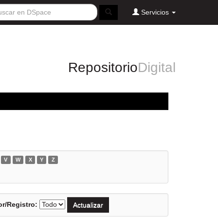
Servicios
Repositorio
Digital
V
W
X
Y
Z
r/Registro: