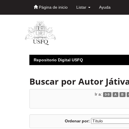
Página de inicio
Listar
Ayuda
Skip
navigation
Repositorio Digital USFQ
Buscar por Autor Játiva
Ir a:
0-9
A
B
Ordenar por: