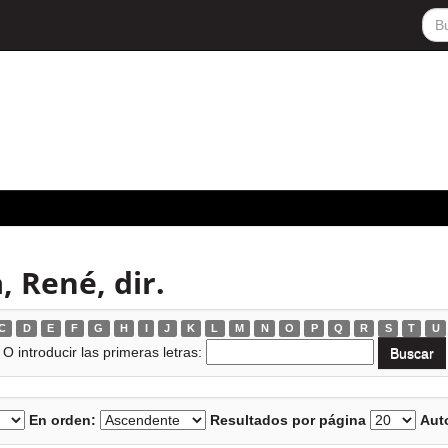
, René, dir.
C
D
E
F
G
H
I
J
K
L
M
N
O
P
Q
R
S
T
U
O introducir las primeras letras:
En orden:
Resultados por página
Auto