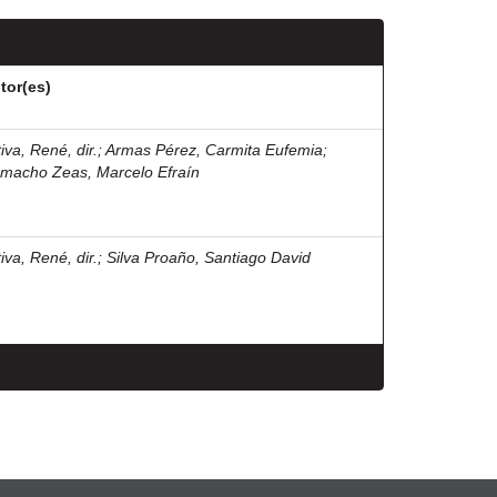
tor(es)
iva, René, dir.
;
Armas Pérez, Carmita Eufemia
;
macho Zeas, Marcelo Efraín
iva, René, dir.
;
Silva Proaño, Santiago David