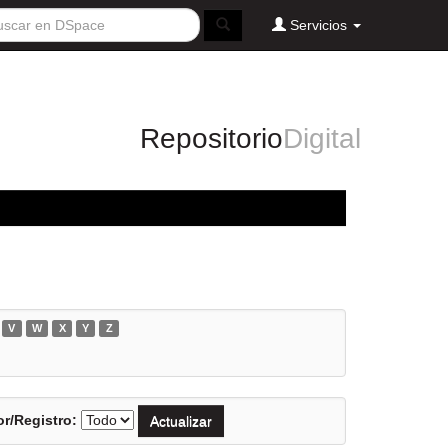
Servicios
Repositorio
Digital
V
W
X
Y
Z
r/Registro: