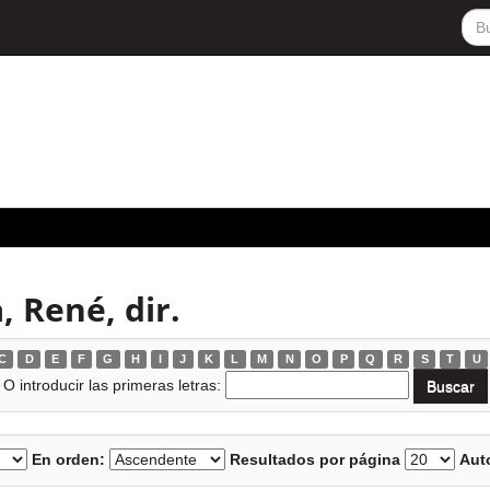
, René, dir.
C
D
E
F
G
H
I
J
K
L
M
N
O
P
Q
R
S
T
U
O introducir las primeras letras:
En orden:
Resultados por página
Auto