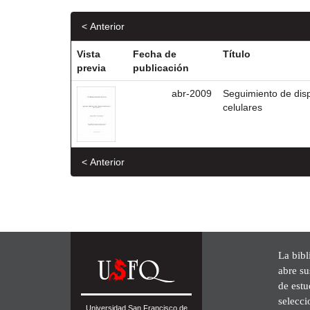
< Anterior
Vista
Fecha de
Título
previa
publicación
abr-2009
Seguimiento de dis
celulares
< Anterior
La bibl
abre su
de est
selecci
Universidad San Francisco de