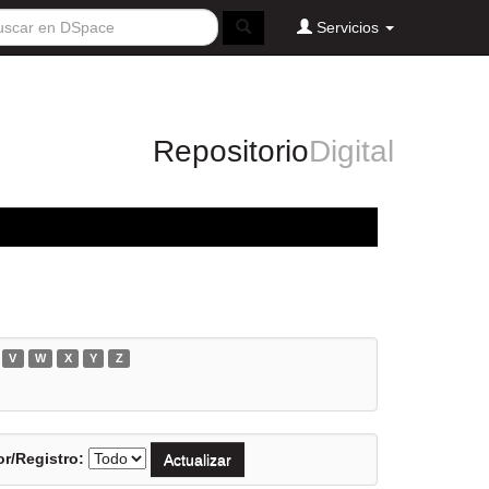
Servicios
Repositorio
Digital
V
W
X
Y
Z
r/Registro: