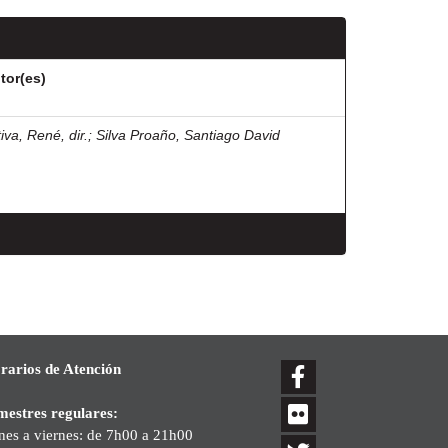
tor(es)
iva, René, dir.
;
Silva Proaño, Santiago David
rarios de Atención
mestres regulares:
nes a viernes: de 7h00 a 21h00