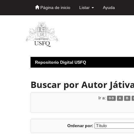
Página de inicio
Listar
Ayuda
Skip
navigation
Repositorio Digital USFQ
Buscar por Autor Játiva
Ir a:
0-9
A
B
Ordenar por: