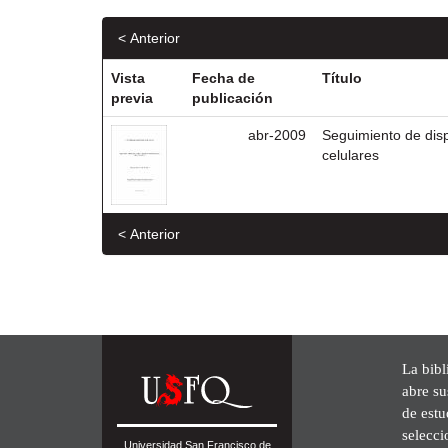
< Anterior
Vista
Fecha de
Título
previa
publicación
abr-2009
Seguimiento de dis
celulares
< Anterior
La bibl
abre su
de est
selecci
Universidad San Francisco de