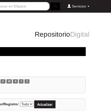
Servicios
Repositorio
Digital
V
W
X
Y
Z
r/Registro: