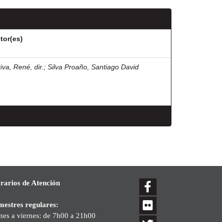
tor(es)
iva, René, dir.
;
Silva Proaño, Santiago David
rarios de Atención
mestres regulares:
nes a viernes: de 7h00 a 21h00