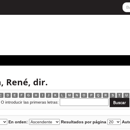
, René, dir.
C
D
E
F
G
H
I
J
K
L
M
N
O
P
Q
R
S
T
U
O introducir las primeras letras:
En orden:
Resultados por página
Auto