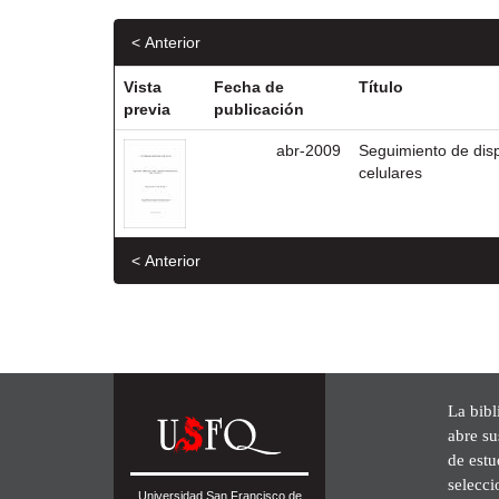
< Anterior
Vista
Fecha de
Título
previa
publicación
abr-2009
Seguimiento de dis
celulares
< Anterior
La bibl
abre su
de est
selecci
Universidad San Francisco de