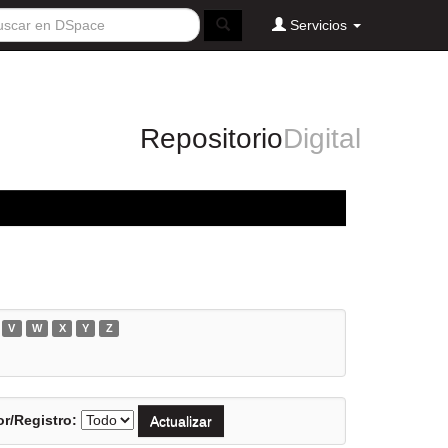
Servicios
Repositorio
Digital
V
W
X
Y
Z
r/Registro: