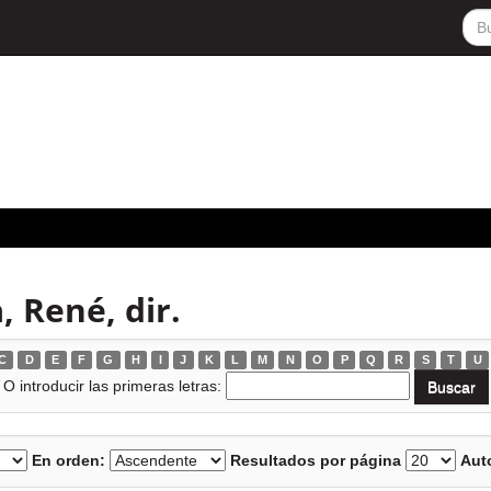
, René, dir.
C
D
E
F
G
H
I
J
K
L
M
N
O
P
Q
R
S
T
U
O introducir las primeras letras:
En orden:
Resultados por página
Auto