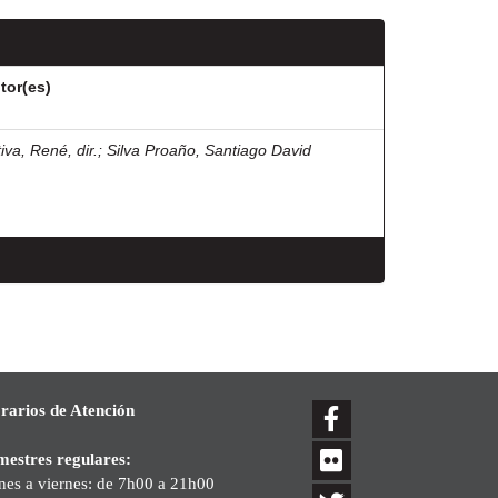
tor(es)
iva, René, dir.
;
Silva Proaño, Santiago David
rarios de Atención
mestres regulares:
nes a viernes: de 7h00 a 21h00