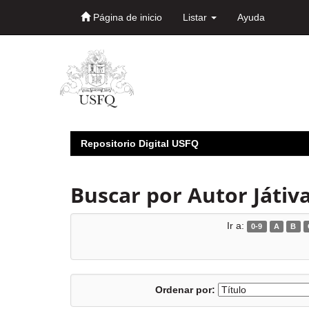
Página de inicio
Listar
Ayuda
Skip
navigation
Repositorio Digital USFQ
Buscar por Autor Játiva
Ir a:
0-9
A
B
Ordenar por: