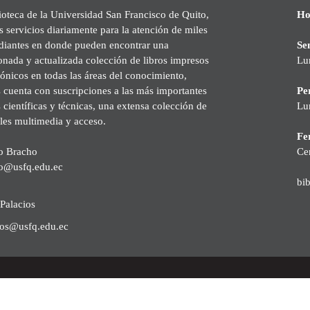
ioteca de la Universidad San Francisco de Quito,
Ho
s servicios diariamente para la atención de miles
udiantes en donde pueden encontrar una
Se
onada y actualizada colección de libros impresos
Lu
rónicos en todas las áreas del conocimiento,
cuenta con suscripciones a las más importantes
Pe
s científicas y técnicas, una extensa colección de
Lu
les multimedia y acceso.
Fer
o Bracho
Ce
o@usfq.edu.ec
bi
Palacios
ios@usfq.edu.ec