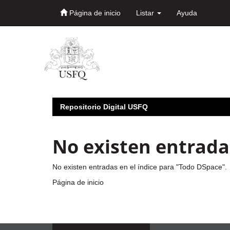
Página de inicio
Listar
Ayuda
Skip
navigation
Repositorio Digital USFQ
No existen entradas
No existen entradas en el índice para "Todo DSpace".
Página de inicio