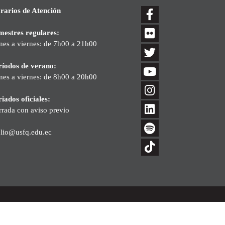
rarios de Atención
mestres regulares:
nes a viernes: de 7h00 a 21h00
ríodos de verano:
nes a viernes: de 8h00 a 20h00
iados oficiales:
rrada con aviso previo
blio@usfq.edu.ec