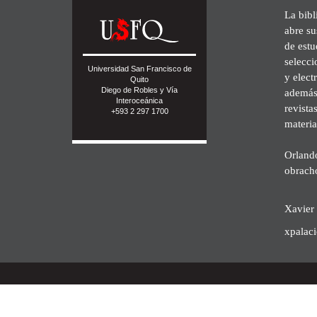
La bibl
abre su
de est
selecci
Universidad San Francisco de
y elect
Quito
Diego de Robles y Vía
además 
Interoceánica
revista
+593 2 297 1700
materia
Orland
obrach
Xavier 
xpalac