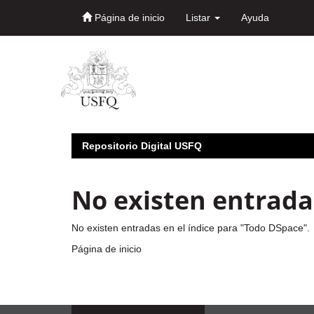
Página de inicio
Listar
Ayuda
Skip
navigation
Repositorio Digital USFQ
No existen entradas
No existen entradas en el índice para "Todo DSpace".
Página de inicio