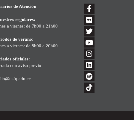
rarios de Atención
mestres regulares:
nes a viernes: de 7h00 a 21h00
ríodos de verano:
nes a viernes: de 8h00 a 20h00
iados oficiales:
rrada con aviso previo
blio@usfq.edu.ec