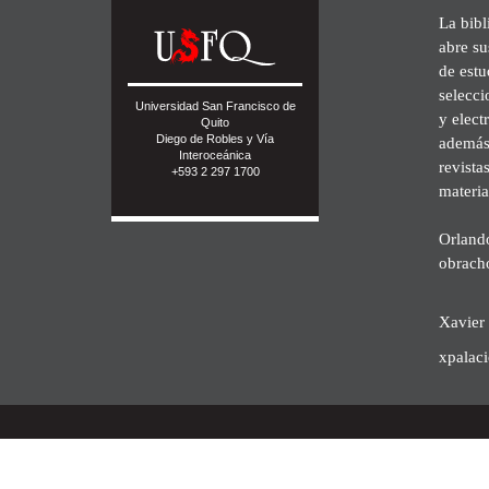
La bibl
abre su
de est
selecci
Universidad San Francisco de
y elect
Quito
Diego de Robles y Vía
además 
Interoceánica
revista
+593 2 297 1700
materia
Orland
obrach
Xavier 
xpalac