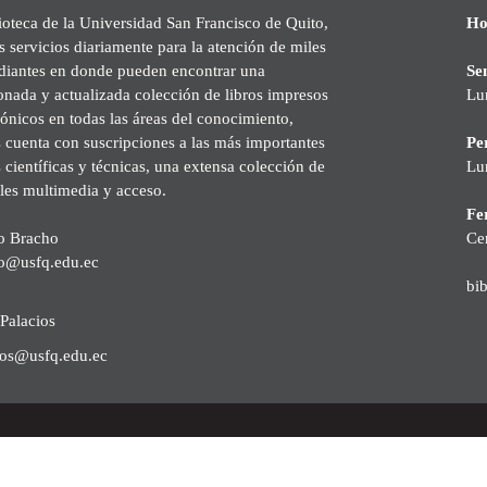
ioteca de la Universidad San Francisco de Quito,
Ho
s servicios diariamente para la atención de miles
udiantes en donde pueden encontrar una
Se
onada y actualizada colección de libros impresos
Lu
rónicos en todas las áreas del conocimiento,
cuenta con suscripciones a las más importantes
Pe
s científicas y técnicas, una extensa colección de
Lu
les multimedia y acceso.
Fer
o Bracho
Ce
o@usfq.edu.ec
bi
Palacios
ios@usfq.edu.ec