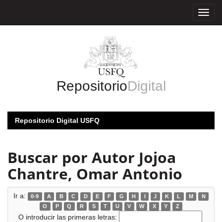
Skip
navigation
Repositorio
Digital
Repositorio Digital USFQ
Buscar por Autor Jojoa
Chantre, Omar Antonio
Ir a:
0-9
A
B
C
D
E
F
G
H
I
J
K
L
M
N
O
P
Q
R
S
T
U
V
W
X
Y
Z
O introducir las primeras letras: