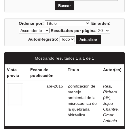
Ordenar por:
En orden:
Resultados por página
Autor/Registro:
Mostrando resultados 1 a 1 de 1
Vista
Fecha de
Título
Autor(es)
previa
publicación
abr-2015
Zonificación de
Resl,
manejo
Richard
ambiental de la
(dir)
;
microcuenca de
Jojoa
la quebrada
Chantre,
hidráulica
Omar
Antonio