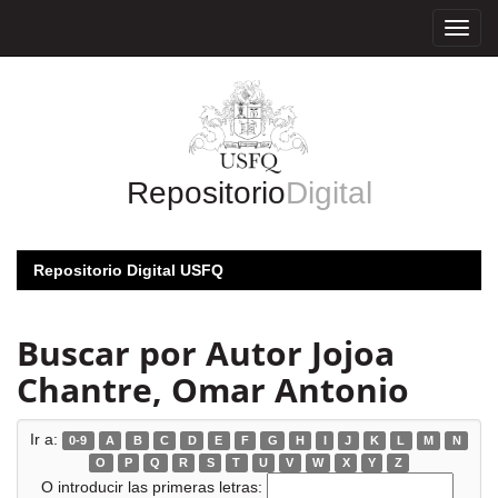
Skip
navigation
Repositorio
Digital
Repositorio Digital USFQ
Buscar por Autor Jojoa
Chantre, Omar Antonio
Ir a:
0-9
A
B
C
D
E
F
G
H
I
J
K
L
M
N
O
P
Q
R
S
T
U
V
W
X
Y
Z
O introducir las primeras letras: