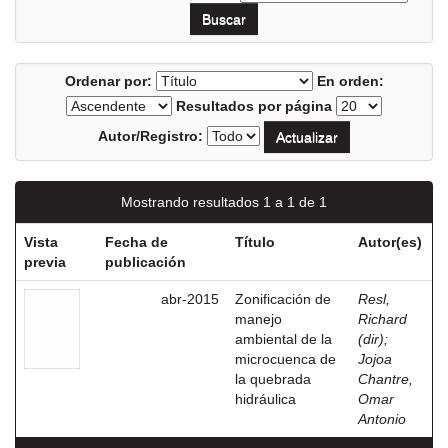
Ordenar por:
En orden:
Resultados por página
Autor/Registro:
Mostrando resultados 1 a 1 de 1
Vista
Fecha de
Título
Autor(es)
previa
publicación
abr-2015
Zonificación de
Resl,
manejo
Richard
ambiental de la
(dir)
;
microcuenca de
Jojoa
la quebrada
Chantre,
hidráulica
Omar
Antonio