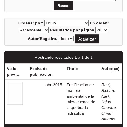
Ordenar por:
En orden:
Resultados por página
Autor/Registro:
Mostrando resultados 1 a 1 de 1
Vista
Fecha de
Título
Autor(es)
previa
publicación
abr-2015
Zonificación de
Resl,
manejo
Richard
ambiental de la
(dir)
;
microcuenca de
Jojoa
la quebrada
Chantre,
hidráulica
Omar
Antonio