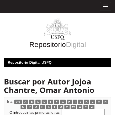
Skip
navigation
Repositorio
Digital
Repositorio Digital USFQ
Buscar por Autor Jojoa
Chantre, Omar Antonio
Ir a:
0-9
A
B
C
D
E
F
G
H
I
J
K
L
M
N
O
P
Q
R
S
T
U
V
W
X
Y
Z
O introducir las primeras letras: