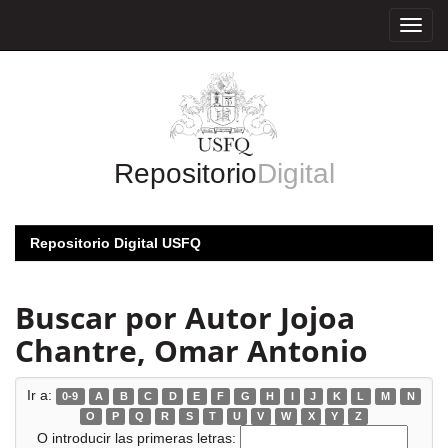
Skip
navigation
Repositorio
Digital
Repositorio Digital USFQ
Buscar por Autor Jojoa
Chantre, Omar Antonio
Ir a:
0-9
A
B
C
D
E
F
G
H
I
J
K
L
M
N
O
P
Q
R
S
T
U
V
W
X
Y
Z
O introducir las primeras letras: