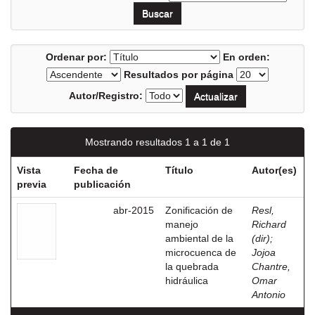
Ordenar por:
En orden:
Resultados por página
Autor/Registro:
Mostrando resultados 1 a 1 de 1
Vista
Fecha de
Título
Autor(es)
previa
publicación
abr-2015
Zonificación de
Resl,
manejo
Richard
ambiental de la
(dir)
;
microcuenca de
Jojoa
la quebrada
Chantre,
hidráulica
Omar
Antonio