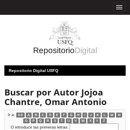
Skip
navigation
Repositorio
Digital
Repositorio Digital USFQ
Buscar por Autor Jojoa
Chantre, Omar Antonio
Ir a:
0-9
A
B
C
D
E
F
G
H
I
J
K
L
M
N
O
P
Q
R
S
T
U
V
W
X
Y
Z
O introducir las primeras letras: