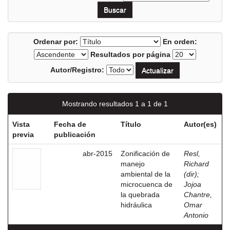
Ordenar por:
En orden:
Resultados por página
Autor/Registro:
Mostrando resultados 1 a 1 de 1
Vista
Fecha de
Título
Autor(es)
previa
publicación
abr-2015
Zonificación de
Resl,
manejo
Richard
ambiental de la
(dir)
;
microcuenca de
Jojoa
la quebrada
Chantre,
hidráulica
Omar
Antonio