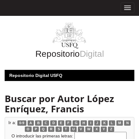
Skip
navigation
Repositorio
Digital
Repositorio Digital USFQ
Buscar por Autor López
Enríquez, Francis
Ir a:
0-9
A
B
C
D
E
F
G
H
I
J
K
L
M
N
O
P
Q
R
S
T
U
V
W
X
Y
Z
O introducir las primeras letras: