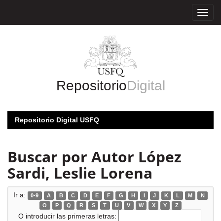
Skip
navigation
Repositorio
Digital
Repositorio Digital USFQ
Buscar por Autor López
Sardi, Leslie Lorena
Ir a:
0-9
A
B
C
D
E
F
G
H
I
J
K
L
M
N
O
P
Q
R
S
T
U
V
W
X
Y
Z
O introducir las primeras letras: