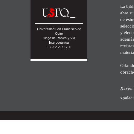
La bibl
abre su
de est
selecci
Universidad San Francisco de
y elect
Quito
Diego de Robles y Vía
además 
Interoceánica
revista
+593 2 297 1700
materia
Orland
obrach
Xavier 
xpalac