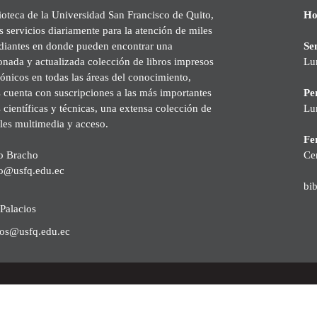
ioteca de la Universidad San Francisco de Quito,
Ho
s servicios diariamente para la atención de miles
udiantes en donde pueden encontrar una
Se
onada y actualizada colección de libros impresos
Lu
rónicos en todas las áreas del conocimiento,
cuenta con suscripciones a las más importantes
Pe
s científicas y técnicas, una extensa colección de
Lu
les multimedia y acceso.
Fer
o Bracho
Ce
o@usfq.edu.ec
bi
Palacios
ios@usfq.edu.ec