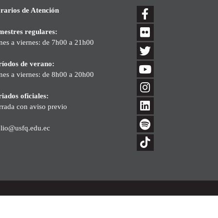
rarios de Atención
mestres regulares:
nes a viernes: de 7h00 a 21h00
ríodos de verano:
nes a viernes: de 8h00 a 20h00
iados oficiales:
rrada con aviso previo
blio@usfq.edu.ec