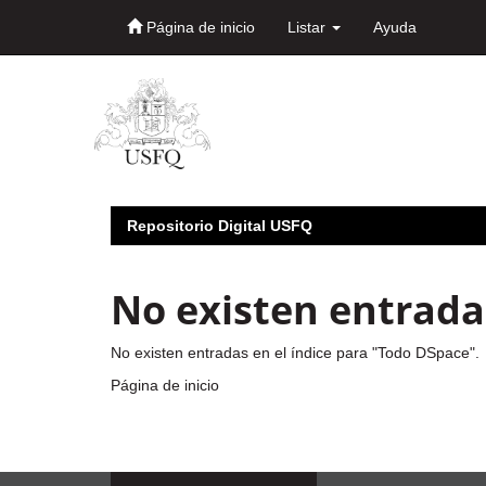
Página de inicio
Listar
Ayuda
Skip
navigation
Repositorio Digital USFQ
No existen entradas
No existen entradas en el índice para "Todo DSpace".
Página de inicio