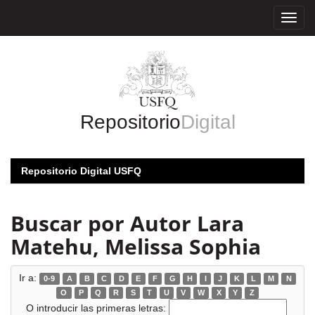
Skip
navigation
Repositorio
Digital
Repositorio Digital USFQ
Buscar por Autor Lara
Matehu, Melissa Sophia
Ir a:
0-9
A
B
C
D
E
F
G
H
I
J
K
L
M
N
O
P
Q
R
S
T
U
V
W
X
Y
Z
O introducir las primeras letras: