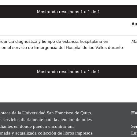
Mostrando resultados 1 a 1 de 1
Au
ordancia diagnóstica y tiempo de estancia hospitalaria en
Ma
 en el servicio de Emergencia del Hospital de los Valles durante
Mostrando resultados 1 a 1 de 1
ioteca de la Universidad San Francisco de Quito,
Ho
s servicios diariamente para la atención de miles
udiantes en donde pueden encontrar una
Se
onada y actualizada colección de libros impresos
Lu