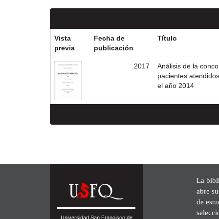
Vista
Fecha de
Título
previa
publicación
2017
Análisis de la conc
pacientes atendidos
el año 2014
La bibl
abre su
de est
selecci
Universidad San Francisco de