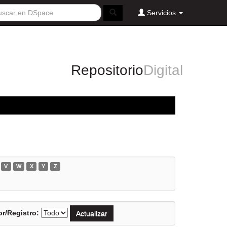
Servicios
Repositorio
Digital
V
W
X
Y
Z
r/Registro: