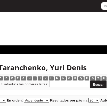
 Taranchenko, Yuri Denis
C
D
E
F
G
H
I
J
K
L
M
N
O
P
Q
R
S
T
U
O introducir las primeras letras:
En orden:
Resultados por página
Auto