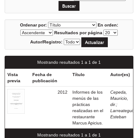
Ordenar por:
En orden:
Resultados por página
Autor/Registro:
Mostrando resultados 1 a 1 de 1
Vista
Fecha de
Título
Autor(es)
previa
publicación
2012
Informes de los
Cepeda,
menús de las
Mauricio,
prácticas
dir.
;
realizadas en el
Larreategui,
restaurante
Esteban
Marcus Apicius.
Mostrando resultados 1 a 1 de 1