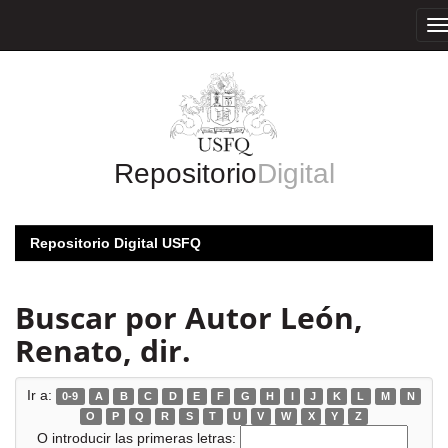
Skip
navigation
Repositorio
Digital
Repositorio Digital USFQ
Buscar por Autor León,
Renato, dir.
Ir a:
0-9
A
B
C
D
E
F
G
H
I
J
K
L
M
N
O
P
Q
R
S
T
U
V
W
X
Y
Z
O introducir las primeras letras: