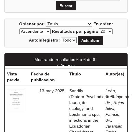
Ordenar por:
En orden:
Resultados por página
Autor/Registro:
Mostrando resultados 6 a 6 de 6
< Anterior
Vista
Fecha de
Título
Autor(es)
previa
publicación
13-may-2025
Sandfly
León,
(Diptera:Psychodidae:Phlebotomi
Renato,
fauna, its
dir.
;
Rojas
ecology, and
Silva,
Leishmania spp.
Patricio,
infections in the
dir.
;
Ecuadorian
Jaramillo