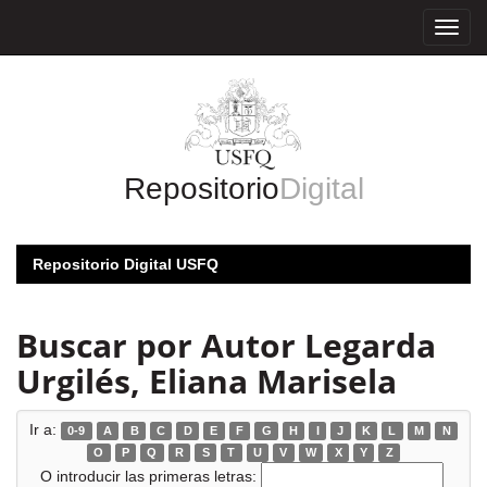
Skip
navigation
Repositorio
Digital
Repositorio Digital USFQ
Buscar por Autor Legarda
Urgilés, Eliana Marisela
Ir a:
0-9
A
B
C
D
E
F
G
H
I
J
K
L
M
N
O
P
Q
R
S
T
U
V
W
X
Y
Z
O introducir las primeras letras: