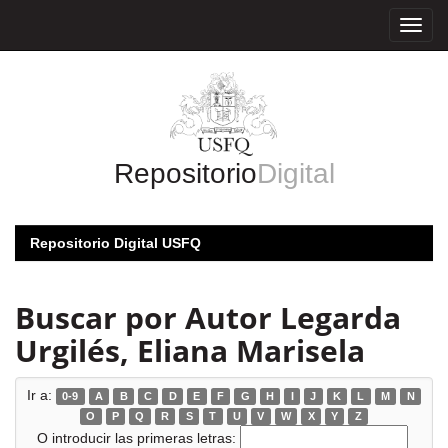
Skip
navigation
Repositorio
Digital
Repositorio Digital USFQ
Buscar por Autor Legarda
Urgilés, Eliana Marisela
Ir a:
0-9
A
B
C
D
E
F
G
H
I
J
K
L
M
N
O
P
Q
R
S
T
U
V
W
X
Y
Z
O introducir las primeras letras: