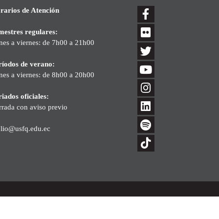
rarios de Atención
mestres regulares:
nes a viernes: de 7h00 a 21h00
ríodos de verano:
nes a viernes: de 8h00 a 20h00
iados oficiales:
rrada con aviso previo
blio@usfq.edu.ec