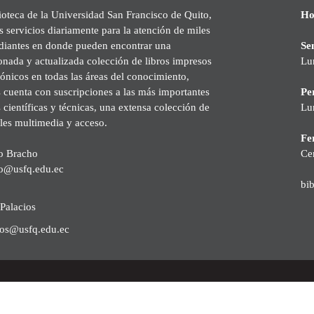
ioteca de la Universidad San Francisco de Quito,
Ho
s servicios diariamente para la atención de miles
udiantes en donde pueden encontrar una
Se
onada y actualizada colección de libros impresos
Lu
rónicos en todas las áreas del conocimiento,
cuenta con suscripciones a las más importantes
Pe
s científicas y técnicas, una extensa colección de
Lu
les multimedia y acceso.
Fer
o Bracho
Ce
o@usfq.edu.ec
bi
Palacios
ios@usfq.edu.ec