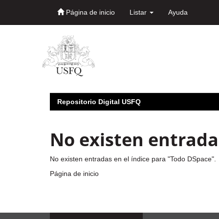
Página de inicio
Listar
Ayuda
Skip
navigation
Repositorio Digital USFQ
No existen entradas
No existen entradas en el índice para "Todo DSpace".
Página de inicio