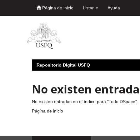
Página de inicio
Listar
Ayuda
Skip
navigation
Repositorio Digital USFQ
No existen entradas
No existen entradas en el índice para "Todo DSpace".
Página de inicio