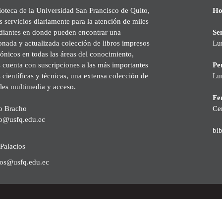
ioteca de la Universidad San Francisco de Quito,
Ho
s servicios diariamente para la atención de miles
udiantes en donde pueden encontrar una
Se
onada y actualizada colección de libros impresos
Lu
rónicos en todas las áreas del conocimiento,
cuenta con suscripciones a las más importantes
Pe
s científicas y técnicas, una extensa colección de
Lu
les multimedia y acceso.
Fer
o Bracho
Ce
o@usfq.edu.ec
bi
Palacios
ios@usfq.edu.ec