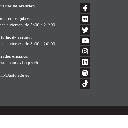
rarios de Atención
mestres regulares:
nes a viernes: de 7h00 a 21h00
ríodos de verano:
nes a viernes: de 8h00 a 20h00
iados oficiales:
rrada con aviso previo
blio@usfq.edu.ec