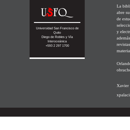
La bibl
abre su
de est
selecci
Universidad San Francisco de
y elect
Quito
Diego de Robles y Vía
además 
Interoceánica
revista
+593 2 297 1700
materia
Orland
obrach
Xavier 
xpalac