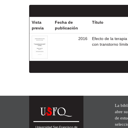
Vista
Fecha de
Título
previa
publicación
2016
Efecto de la terapi
con transtorno lími
La bibl
abre su
de est
selecci
Universidad San Francisco de