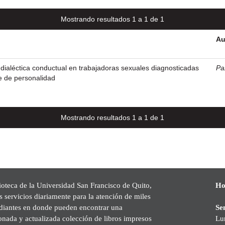
Mostrando resultados 1 a 1 de 1
Au
a dialéctica conductual en trabajadoras sexuales diagnosticadas
Pa
te de personalidad
Mostrando resultados 1 a 1 de 1
ioteca de la Universidad San Francisco de Quito,
Ho
s servicios diariamente para la atención de miles
udiantes en donde pueden encontrar una
Se
onada y actualizada colección de libros impresos
Lu