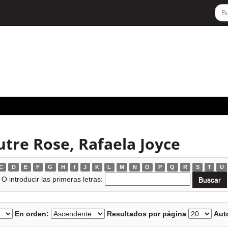
tre Rose, Rafaela Joyce
C
D
E
F
G
H
I
J
K
L
M
N
O
P
Q
R
S
T
U
O introducir las primeras letras:
En orden:
Resultados por página
Auto