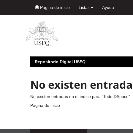
Página de inicio
Listar
Ayuda
Skip
navigation
Repositorio Digital USFQ
No existen entradas
No existen entradas en el índice para "Todo DSpace".
Página de inicio