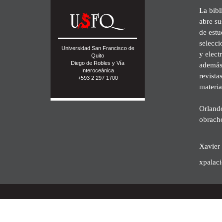
La bibl
abre su
de est
selecci
Universidad San Francisco de
y elect
Quito
Diego de Robles y Vía
además 
Interoceánica
revista
+593 2 297 1700
materia
Orland
obrach
Xavier 
xpalac