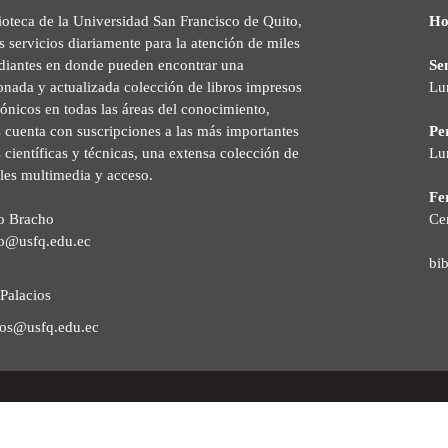
ioteca de la Universidad San Francisco de Quito,
Ho
s servicios diariamente para la atención de miles
udiantes en donde pueden encontrar una
Se
onada y actualizada colección de libros impresos
Lu
rónicos en todas las áreas del conocimiento,
cuenta con suscripciones a las más importantes
Pe
s científicas y técnicas, una extensa colección de
Lu
les multimedia y acceso.
Fer
o Bracho
Ce
o@usfq.edu.ec
bi
Palacios
ios@usfq.edu.ec