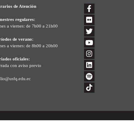
rarios de Atención
mestres regulares:
nes a viernes: de 7h00 a 21h00
ríodos de verano:
nes a viernes: de 8h00 a 20h00
iados oficiales:
rrada con aviso previo
blio@usfq.edu.ec