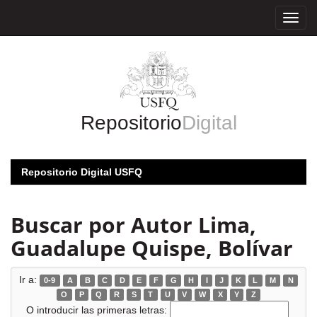
Skip
navigation
Repositorio
Digital
Repositorio Digital USFQ
Buscar por Autor Lima,
Guadalupe Quispe, Bolívar
Ir a:
0-9
A
B
C
D
E
F
G
H
I
J
K
L
M
N
O
P
Q
R
S
T
U
V
W
X
Y
Z
O introducir las primeras letras: