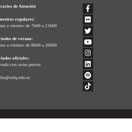
rarios de Atención
mestres regulares:
nes a viernes: de 7h00 a 21h00
ríodos de verano:
nes a viernes: de 8h00 a 20h00
iados oficiales:
rrada con aviso previo
blio@usfq.edu.ec