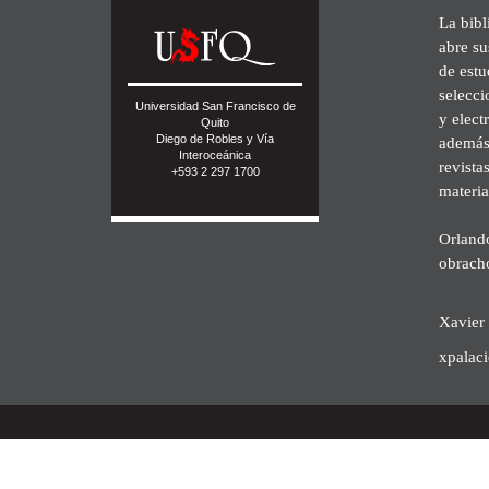
La bibl
abre su
de est
selecci
Universidad San Francisco de
y elect
Quito
Diego de Robles y Vía
además 
Interoceánica
revista
+593 2 297 1700
materia
Orland
obrach
Xavier 
xpalac