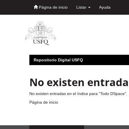
Página de inicio
Listar
Ayuda
Skip
navigation
Repositorio Digital USFQ
No existen entradas
No existen entradas en el índice para "Todo DSpace".
Página de inicio