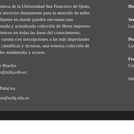
ioteca de la Universidad San Francisco de Quito,
Ho
s servicios diariamente para la atención de miles
udiantes en donde pueden encontrar una
Se
onada y actualizada colección de libros impresos
Lu
rónicos en todas las áreas del conocimiento,
cuenta con suscripciones a las más importantes
Pe
s científicas y técnicas, una extensa colección de
Lu
les multimedia y acceso.
Fer
o Bracho
Ce
o@usfq.edu.ec
bi
Palacios
ios@usfq.edu.ec