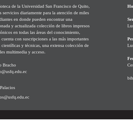
ioteca de la Universidad San Francisco de Quito,
Ho
s servicios diariamente para la atención de miles
udiantes en donde pueden encontrar una
Se
onada y actualizada colección de libros impresos
Lu
rónicos en todas las áreas del conocimiento,
cuenta con suscripciones a las más importantes
Pe
s científicas y técnicas, una extensa colección de
Lu
les multimedia y acceso.
Fer
o Bracho
Ce
o@usfq.edu.ec
bi
Palacios
ios@usfq.edu.ec