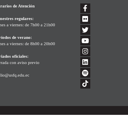
rarios de Atención
mestres regulares:
nes a viernes: de 7h00 a 21h00
ríodos de verano:
nes a viernes: de 8h00 a 20h00
iados oficiales:
rrada con aviso previo
blio@usfq.edu.ec