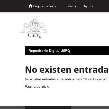
Página de inicio
Listar
Ayuda
Skip
navigation
Repositorio Digital USFQ
No existen entradas
No existen entradas en el índice para "Todo DSpace".
Página de inicio