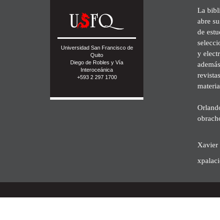
La bibl
abre su
de est
selecci
Universidad San Francisco de
y elect
Quito
Diego de Robles y Vía
además 
Interoceánica
revista
+593 2 297 1700
materia
Orland
obrach
Xavier 
xpalac