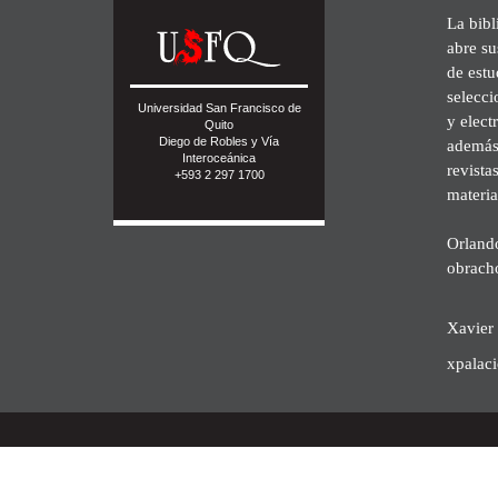
La bibl
abre su
de est
selecci
Universidad San Francisco de
y elect
Quito
Diego de Robles y Vía
además 
Interoceánica
revista
+593 2 297 1700
materia
Orland
obrach
Xavier 
xpalac