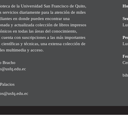
ioteca de la Universidad San Francisco de Quito,
Ho
s servicios diariamente para la atención de miles
udiantes en donde pueden encontrar una
Se
onada y actualizada colección de libros impresos
Lu
rónicos en todas las áreas del conocimiento,
cuenta con suscripciones a las más importantes
Pe
s científicas y técnicas, una extensa colección de
Lu
les multimedia y acceso.
Fer
o Bracho
Ce
o@usfq.edu.ec
bi
Palacios
ios@usfq.edu.ec