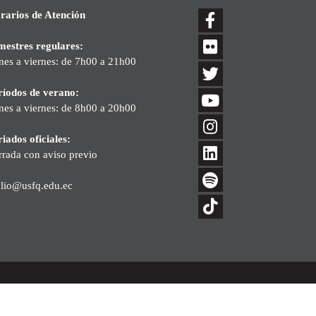
rarios de Atención
mestres regulares:
nes a viernes: de 7h00 a 21h00
ríodos de verano:
nes a viernes: de 8h00 a 20h00
iados oficiales:
rrada con aviso previo
blio@usfq.edu.ec