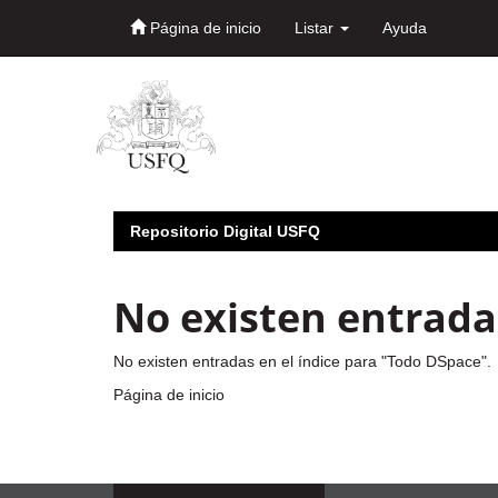
Página de inicio
Listar
Ayuda
Skip
navigation
Repositorio Digital USFQ
No existen entradas
No existen entradas en el índice para "Todo DSpace".
Página de inicio