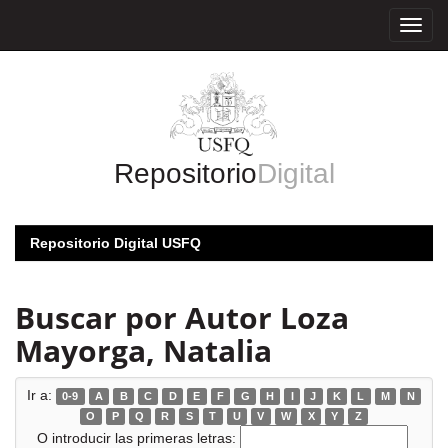
Skip
navigation
Repositorio
Digital
Repositorio Digital USFQ
Buscar por Autor Loza
Mayorga, Natalia
Ir a:
0-9
A
B
C
D
E
F
G
H
I
J
K
L
M
N
O
P
Q
R
S
T
U
V
W
X
Y
Z
O introducir las primeras letras: