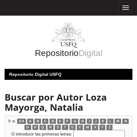
Skip
navigation
Repositorio
Digital
Repositorio Digital USFQ
Buscar por Autor Loza
Mayorga, Natalia
Ir a:
0-9
A
B
C
D
E
F
G
H
I
J
K
L
M
N
O
P
Q
R
S
T
U
V
W
X
Y
Z
O introducir las primeras letras: