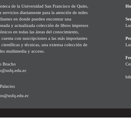
ioteca de la Universidad San Francisco de Quito,
Ho
s servicios diariamente para la atención de miles
udiantes en donde pueden encontrar una
Se
onada y actualizada colección de libros impresos
Lu
rónicos en todas las áreas del conocimiento,
cuenta con suscripciones a las más importantes
Pe
s científicas y técnicas, una extensa colección de
Lu
les multimedia y acceso.
Fer
o Bracho
Ce
o@usfq.edu.ec
bi
Palacios
ios@usfq.edu.ec