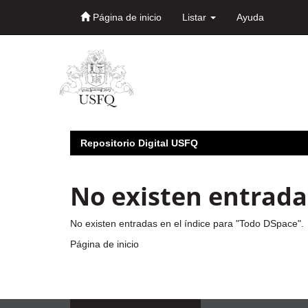
Página de inicio
Listar
Ayuda
Skip
navigation
Repositorio Digital USFQ
No existen entradas
No existen entradas en el índice para "Todo DSpace".
Página de inicio