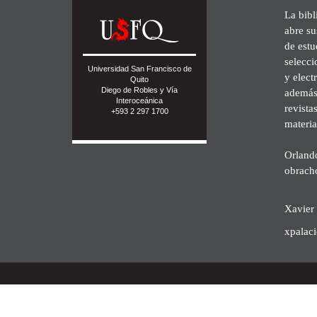
La bibl
abre su
de est
selecci
Universidad San Francisco de
y elect
Quito
Diego de Robles y Vía
además 
Interoceánica
revista
+593 2 297 1700
materia
Orland
obrach
Xavier 
xpalac