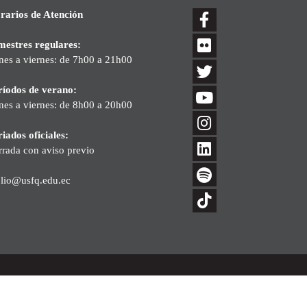
rarios de Atención
mestres regulares:
nes a viernes: de 7h00 a 21h00
ríodos de verano:
nes a viernes: de 8h00 a 20h00
iados oficiales:
rrada con aviso previo
blio@usfq.edu.ec