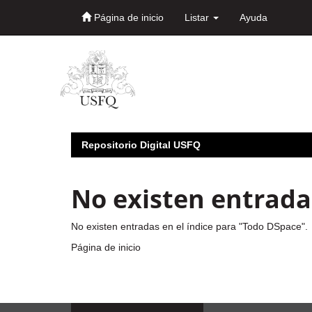
Página de inicio
Listar
Ayuda
Skip
navigation
Repositorio Digital USFQ
No existen entradas
No existen entradas en el índice para "Todo DSpace".
Página de inicio