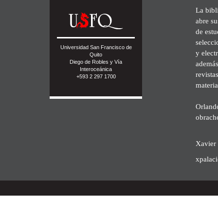
La bibl
abre su
de est
selecci
Universidad San Francisco de
y elect
Quito
Diego de Robles y Vía
además 
Interoceánica
revista
+593 2 297 1700
materia
Orland
obrach
Xavier 
xpalac