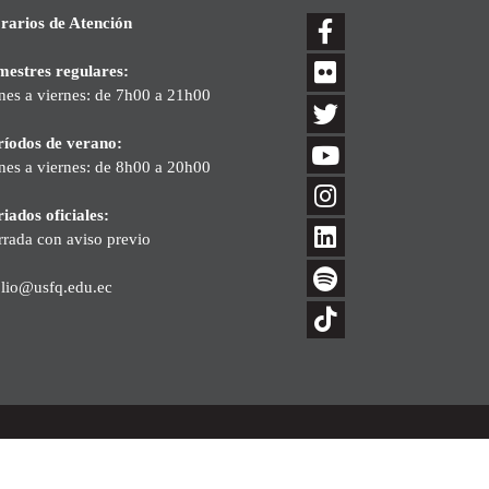
rarios de Atención
mestres regulares:
nes a viernes: de 7h00 a 21h00
ríodos de verano:
nes a viernes: de 8h00 a 20h00
iados oficiales:
rrada con aviso previo
blio@usfq.edu.ec