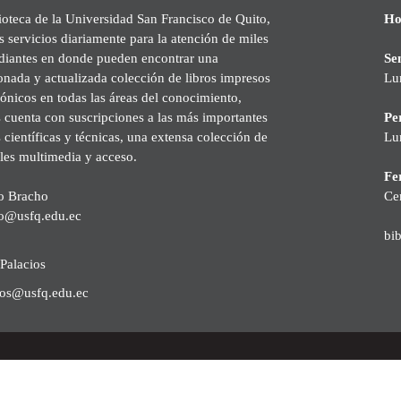
ioteca de la Universidad San Francisco de Quito,
Ho
s servicios diariamente para la atención de miles
udiantes en donde pueden encontrar una
Se
onada y actualizada colección de libros impresos
Lu
rónicos en todas las áreas del conocimiento,
cuenta con suscripciones a las más importantes
Pe
s científicas y técnicas, una extensa colección de
Lu
les multimedia y acceso.
Fer
o Bracho
Ce
o@usfq.edu.ec
bi
Palacios
ios@usfq.edu.ec