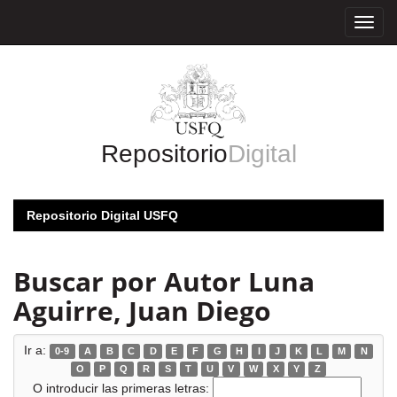
Skip
navigation
Repositorio
Digital
Repositorio Digital USFQ
Buscar por Autor Luna
Aguirre, Juan Diego
Ir a:
0-9
A
B
C
D
E
F
G
H
I
J
K
L
M
N
O
P
Q
R
S
T
U
V
W
X
Y
Z
O introducir las primeras letras: