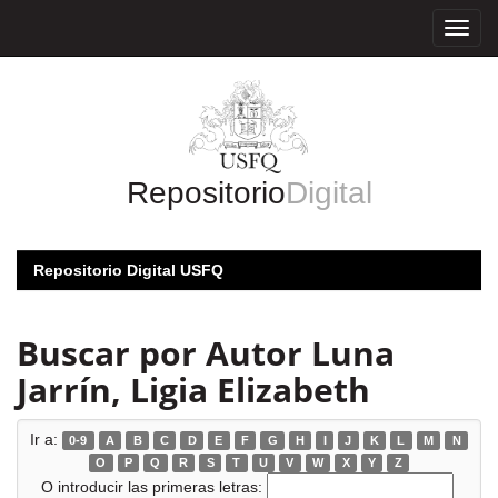
Skip
navigation
Repositorio
Digital
Repositorio Digital USFQ
Buscar por Autor Luna
Jarrín, Ligia Elizabeth
Ir a:
0-9
A
B
C
D
E
F
G
H
I
J
K
L
M
N
O
P
Q
R
S
T
U
V
W
X
Y
Z
O introducir las primeras letras: