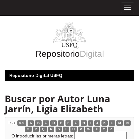
Skip
navigation
Repositorio
Digital
Repositorio Digital USFQ
Buscar por Autor Luna
Jarrín, Ligia Elizabeth
Ir a:
0-9
A
B
C
D
E
F
G
H
I
J
K
L
M
N
O
P
Q
R
S
T
U
V
W
X
Y
Z
O introducir las primeras letras: