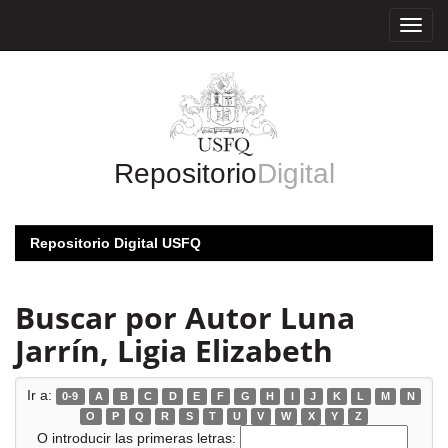
Skip
navigation
Repositorio
Digital
Repositorio Digital USFQ
Buscar por Autor Luna
Jarrín, Ligia Elizabeth
Ir a:
0-9
A
B
C
D
E
F
G
H
I
J
K
L
M
N
O
P
Q
R
S
T
U
V
W
X
Y
Z
O introducir las primeras letras: