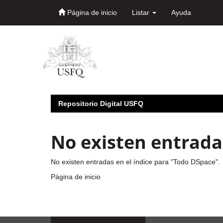
Página de inicio
Listar
Ayuda
Skip
navigation
Repositorio Digital USFQ
No existen entradas
No existen entradas en el índice para "Todo DSpace".
Página de inicio