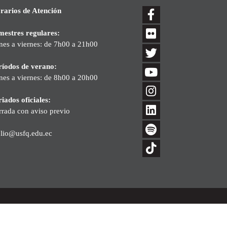
rarios de Atención
mestres regulares:
nes a viernes: de 7h00 a 21h00
ríodos de verano:
nes a viernes: de 8h00 a 20h00
iados oficiales:
rrada con aviso previo
blio@usfq.edu.ec