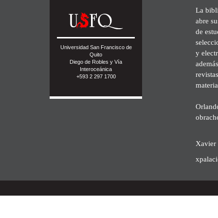
La bibl
abre su
de est
selecci
Universidad San Francisco de
y elect
Quito
Diego de Robles y Vía
además 
Interoceánica
revista
+593 2 297 1700
materia
Orland
obrach
Xavier 
xpalac