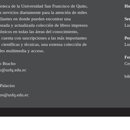
ioteca de la Universidad San Francisco de Quito,
Ho
s servicios diariamente para la atención de miles
udiantes en donde pueden encontrar una
Se
onada y actualizada colección de libros impresos
Lu
rónicos en todas las áreas del conocimiento,
cuenta con suscripciones a las más importantes
Pe
s científicas y técnicas, una extensa colección de
Lu
les multimedia y acceso.
Fer
o Bracho
Ce
o@usfq.edu.ec
bi
Palacios
ios@usfq.edu.ec