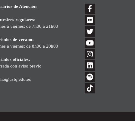
rarios de Atención
mestres regulares:
nes a viernes: de 7h00 a 21h00
ríodos de verano:
nes a viernes: de 8h00 a 20h00
iados oficiales:
rrada con aviso previo
blio@usfq.edu.ec