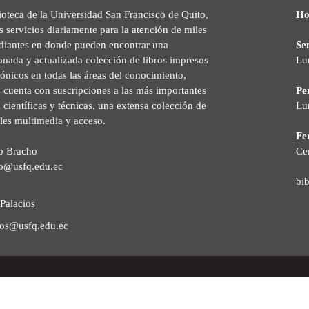
ioteca de la Universidad San Francisco de Quito,
Ho
s servicios diariamente para la atención de miles
udiantes en donde pueden encontrar una
Se
onada y actualizada colección de libros impresos
Lu
rónicos en todas las áreas del conocimiento,
cuenta con suscripciones a las más importantes
Pe
s científicas y técnicas, una extensa colección de
Lu
les multimedia y acceso.
Fer
o Bracho
Ce
o@usfq.edu.ec
bi
Palacios
ios@usfq.edu.ec