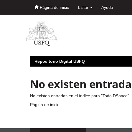
Página de inicio
Listar
Ayuda
Skip
navigation
Repositorio Digital USFQ
No existen entradas
No existen entradas en el índice para "Todo DSpace".
Página de inicio