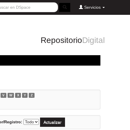
Servicios
Repositorio
Digital
V
W
X
Y
Z
r/Registro: