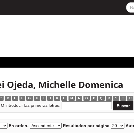
ei Ojeda, Michelle Domenica
C
D
E
F
G
H
I
J
K
L
M
N
O
P
Q
R
S
T
U
O introducir las primeras letras:
En orden:
Resultados por página
Auto