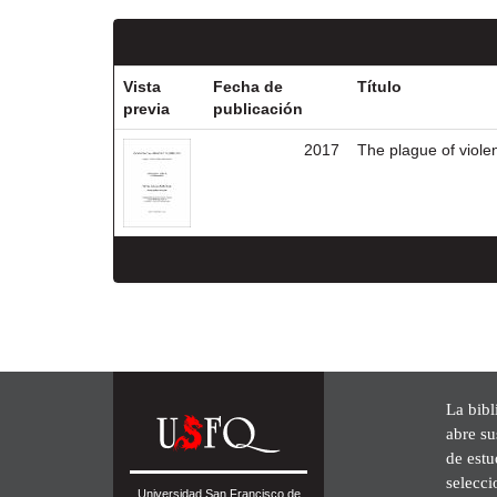
Vista
Fecha de
Título
previa
publicación
2017
The plague of viole
La bibl
abre su
de est
selecci
Universidad San Francisco de