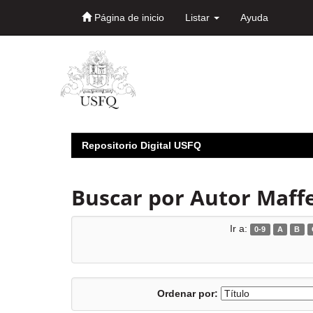
Página de inicio
Listar
Ayuda
Skip
navigation
Repositorio Digital USFQ
Buscar por Autor Maff
Ir a:
0-9
A
B
Ordenar por: