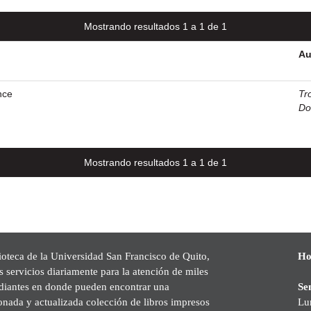
Mostrando resultados 1 a 1 de 1
Au
nce
Tr
Do
Mostrando resultados 1 a 1 de 1
ioteca de la Universidad San Francisco de Quito,
Ho
s servicios diariamente para la atención de miles
udiantes en donde pueden encontrar una
Se
onada y actualizada colección de libros impresos
Lu