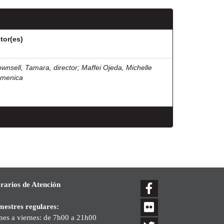
tor(es)
ownsell, Tamara, director
;
Maffei Ojeda, Michelle
menica
rarios de Atención
mestres regulares:
nes a viernes: de 7h00 a 21h00