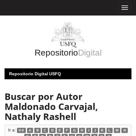
Skip
navigation
Repositorio
Digital
Repositorio Digital USFQ
Buscar por Autor
Maldonado Carvajal,
Nathaly Rashell
Ir a:
0-9
A
B
C
D
E
F
G
H
I
J
K
L
M
N