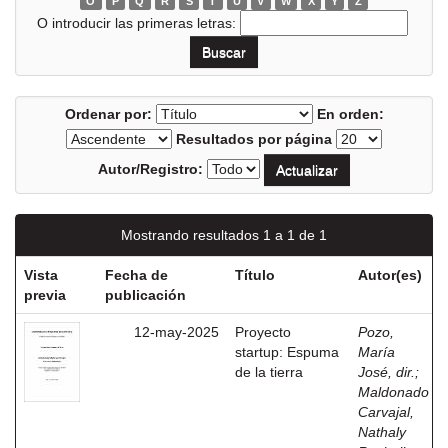
O
P
Q
R
S
T
U
V
W
X
Y
Z
O introducir las primeras letras:
Ordenar por:
En orden:
Resultados por página
Autor/Registro:
Mostrando resultados 1 a 1 de 1
Vista
Fecha de
Título
Autor(es)
previa
publicación
12-may-2025
Proyecto
Pozo,
startup: Espuma
María
de la tierra
José, dir.
;
Maldonado
Carvajal,
Nathaly