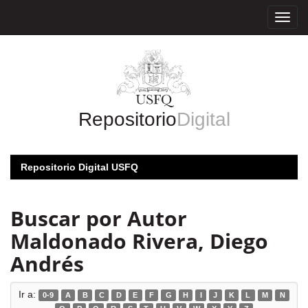
Skip
navigation
Repositorio
Digital
Repositorio Digital USFQ
Buscar por Autor
Maldonado Rivera, Diego
Andrés
Ir a:
0-9
A
B
C
D
E
F
G
H
I
J
K
L
M
N