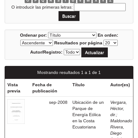
O
P
Q
R
S
T
U
V
W
X
Y
Z
O introducir las primeras letras:
Ordenar por:
En orden:
Resultados por página
Autor/Registro:
Mostrando resultados 1 a 1 de 1
Vista
Fecha de
Título
Autor(es)
previa
publicación
sep-2008
Ubicación de un
Vergara,
Parque de
Héctor,
Energía Eólica
dir.
;
en la Costa
Maldonado
Ecuatoriana
Rivera,
Diego