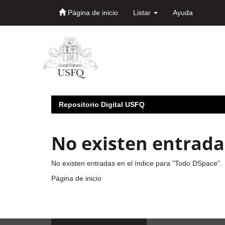
Página de inicio
Listar
Ayuda
Skip
navigation
Repositorio Digital USFQ
No existen entradas
No existen entradas en el índice para "Todo DSpace".
Página de inicio