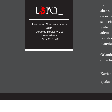
La bibl
abre su
de est
selecci
Universidad San Francisco de
y elect
Quito
Diego de Robles y Vía
además 
Interoceánica
revista
+593 2 297 1700
materia
Orland
obrach
Xavier 
xpalac