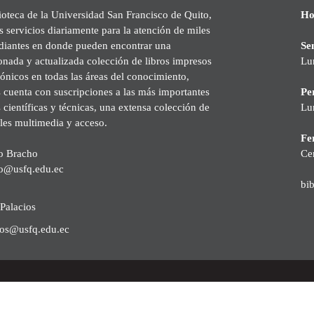
ioteca de la Universidad San Francisco de Quito,
Ho
s servicios diariamente para la atención de miles
udiantes en donde pueden encontrar una
Se
onada y actualizada colección de libros impresos
Lu
rónicos en todas las áreas del conocimiento,
cuenta con suscripciones a las más importantes
Pe
s científicas y técnicas, una extensa colección de
Lu
les multimedia y acceso.
Fer
o Bracho
Ce
o@usfq.edu.ec
bi
Palacios
ios@usfq.edu.ec