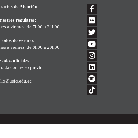
rarios de Atención
mestres regulares:
nes a viernes: de 7h00 a 21h00
ríodos de verano:
nes a viernes: de 8h00 a 20h00
iados oficiales:
rrada con aviso previo
blio@usfq.edu.ec