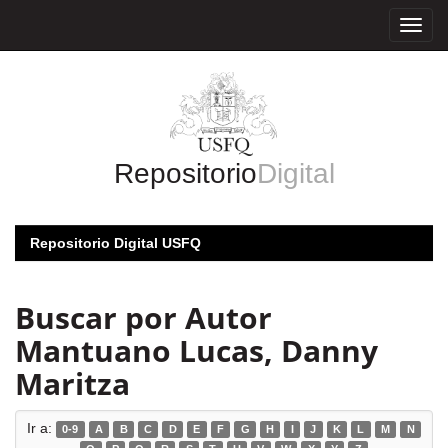
Skip
navigation
Repositorio
Digital
Repositorio Digital USFQ
Buscar por Autor
Mantuano Lucas, Danny
Maritza
Ir a:
0-9
A
B
C
D
E
F
G
H
I
J
K
L
M
N