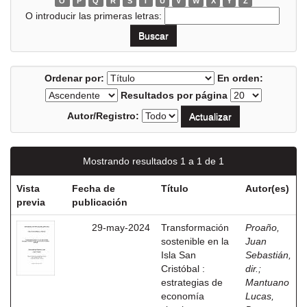
O
P
Q
R
S
T
U
V
W
X
Y
Z
O introducir las primeras letras:
Ordenar por:
En orden:
Resultados por página
Autor/Registro:
Mostrando resultados 1 a 1 de 1
Vista
Fecha de
Título
Autor(es)
previa
publicación
29-may-2024
Transformación
Proaño,
sostenible en la
Juan
Isla San
Sebastián,
Cristóbal :
dir.
;
estrategias de
Mantuano
economía
Lucas,