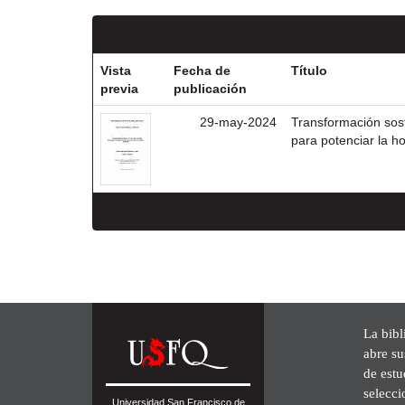
Vista
Fecha de
Título
previa
publicación
29-may-2024
Transformación sost
para potenciar la ho
La bibl
abre su
de est
selecci
Universidad San Francisco de