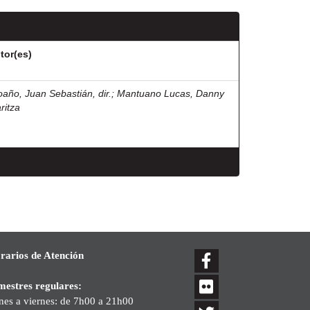
tor(es)
oaño, Juan Sebastián, dir.
;
Mantuano Lucas, Danny
ritza
rarios de Atención
mestres regulares:
nes a viernes: de 7h00 a 21h00