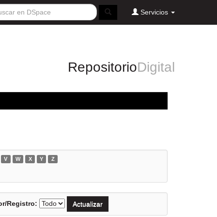
Servicios
Repositorio
Digital
V
W
X
Y
Z
r/Registro: