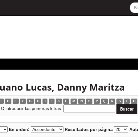
uano Lucas, Danny Maritza
C
D
E
F
G
H
I
J
K
L
M
N
O
P
Q
R
S
T
U
O introducir las primeras letras:
En orden:
Resultados por página
Auto