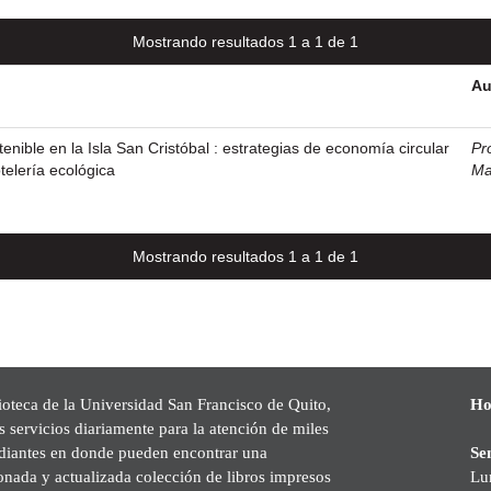
Mostrando resultados 1 a 1 de 1
Au
enible en la Isla San Cristóbal : estrategias de economía circular
Pr
telería ecológica
Ma
Mostrando resultados 1 a 1 de 1
ioteca de la Universidad San Francisco de Quito,
Ho
s servicios diariamente para la atención de miles
udiantes en donde pueden encontrar una
Se
onada y actualizada colección de libros impresos
Lu