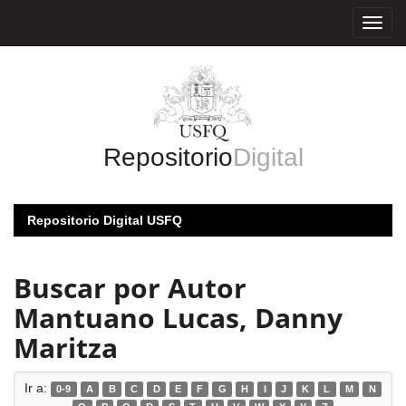
Skip
navigation
Repositorio
Digital
Repositorio Digital USFQ
Buscar por Autor
Mantuano Lucas, Danny
Maritza
Ir a:
0-9
A
B
C
D
E
F
G
H
I
J
K
L
M
N