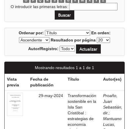
O
P
Q
R
S
T
U
V
W
X
Y
Z
O introducir las primeras letras:
Ordenar por:
En orden:
Resultados por página
Autor/Registro:
Mostrando resultados 1 a 1 de 1
Vista
Fecha de
Título
Autor(es)
previa
publicación
29-may-2024
Transformación
Proaño,
sostenible en la
Juan
Isla San
Sebastián,
Cristóbal :
dir.
;
estrategias de
Mantuano
economía
Lucas,