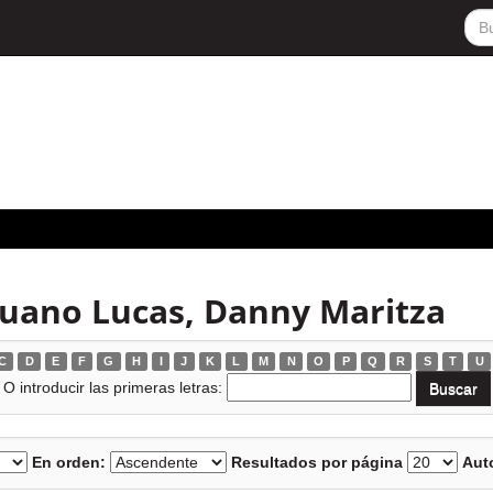
uano Lucas, Danny Maritza
C
D
E
F
G
H
I
J
K
L
M
N
O
P
Q
R
S
T
U
O introducir las primeras letras:
En orden:
Resultados por página
Auto