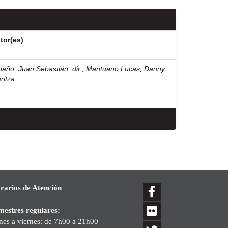
tor(es)
oaño, Juan Sebastián, dir.
;
Mantuano Lucas, Danny
ritza
rarios de Atención
mestres regulares:
nes a viernes: de 7h00 a 21h00