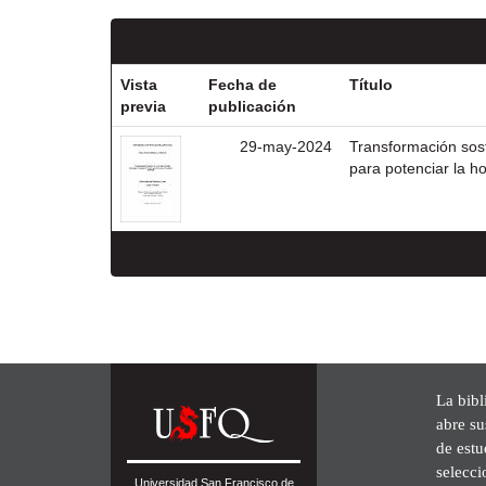
Vista
Fecha de
Título
previa
publicación
29-may-2024
Transformación sost
para potenciar la ho
La bibl
abre su
de est
selecci
Universidad San Francisco de