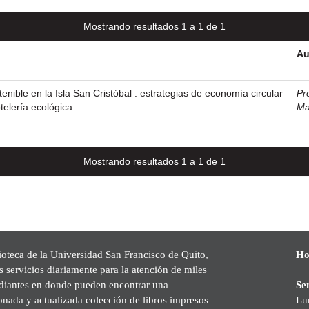
Mostrando resultados 1 a 1 de 1
Au
enible en la Isla San Cristóbal : estrategias de economía circular
Pr
telería ecológica
Ma
Mostrando resultados 1 a 1 de 1
ioteca de la Universidad San Francisco de Quito,
Ho
s servicios diariamente para la atención de miles
udiantes en donde pueden encontrar una
Se
onada y actualizada colección de libros impresos
Lu