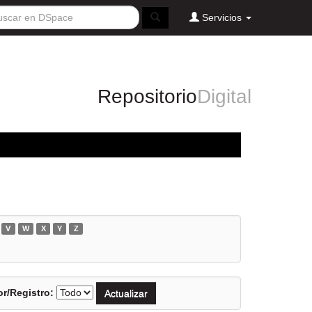
Servicios
Repositorio
Digital
V
W
X
Y
Z
r/Registro: