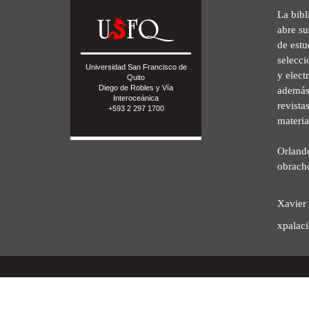
La bibl
abre su
de est
selecci
Universidad San Francisco de
y elect
Quito
Diego de Robles y Vía
además 
Interoceánica
revista
+593 2 297 1700
materia
Orland
obrach
Xavier 
xpalac