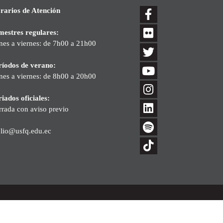
rarios de Atención
mestres regulares:
nes a viernes: de 7h00 a 21h00
ríodos de verano:
nes a viernes: de 8h00 a 20h00
iados oficiales:
rrada con aviso previo
blio@usfq.edu.ec