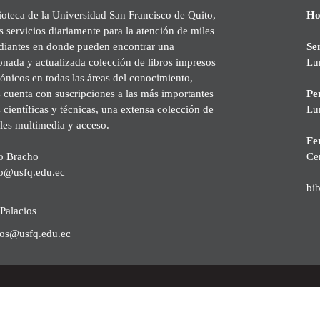
ioteca de la Universidad San Francisco de Quito,
Ho
s servicios diariamente para la atención de miles
udiantes en donde pueden encontrar una
Se
onada y actualizada colección de libros impresos
Lu
rónicos en todas las áreas del conocimiento,
cuenta con suscripciones a las más importantes
Pe
s científicas y técnicas, una extensa colección de
Lu
les multimedia y acceso.
Fer
o Bracho
Ce
o@usfq.edu.ec
bi
Palacios
ios@usfq.edu.ec