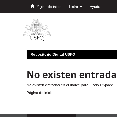
Página de inicio
Listar
Ayuda
Skip
navigation
Repositorio Digital USFQ
No existen entradas
No existen entradas en el índice para "Todo DSpace".
Página de inicio