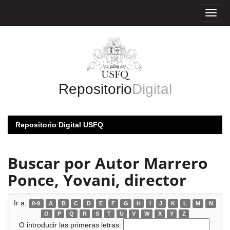
Skip
navigation
Repositorio
Digital
Repositorio Digital USFQ
Buscar por Autor Marrero
Ponce, Yovani, director
Ir a:
0-9
A
B
C
D
E
F
G
H
I
J
K
L
M
N
O
P
Q
R
S
T
U
V
W
X
Y
Z
O introducir las primeras letras: