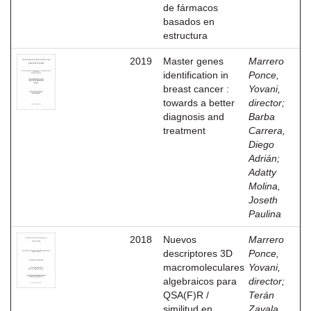
de fármacos
basados en
estructura
2019
Master genes
Marrero
identification in
Ponce,
breast cancer :
Yovani,
towards a better
director
;
diagnosis and
Barba
treatment
Carrera,
Diego
Adrián
;
Adatty
Molina,
Joseth
Paulina
2018
Nuevos
Marrero
descriptores 3D
Ponce,
macromoleculares
Yovani,
algebraicos para
director
;
QSA(F)R /
Terán
similitud en
Zavala,